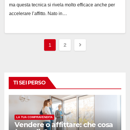
ma questa tecnica si rivela molto efficace anche per
accelerare l’affitto. Nato in…
Navigazione
1
2
articoli
TI SEI PERSO
LA TUA COMPRAVENDITA
Vendere o affittare: che cosa