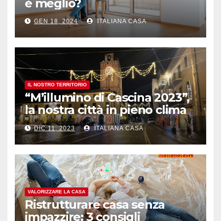
è meglio?
GEN 18, 2024
ITALIANA CASA
IL NOSTRO TERRITORIO
“M’illumino di Cascina 2023”,
la nostra città in pieno clima
natalizio
DIC 11, 2023
ITALIANA CASA
VALORIZZARE LA CASA
Ristrutturare casa senza
impazzire: 3 consigli