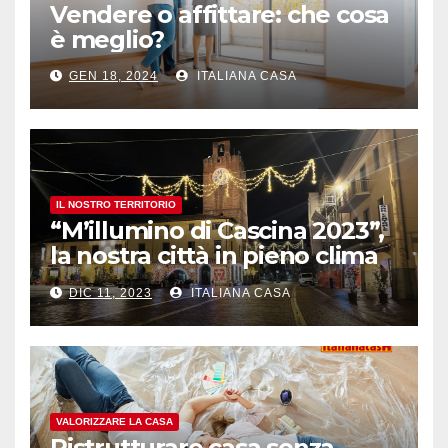
Vendere o affittare: che cosa
è meglio?
GEN 18, 2024
ITALIANA CASA
IL NOSTRO TERRITORIO
“M’illumino di Cascina 2023”,
la nostra città in pieno clima
natalizio
DIC 11, 2023
ITALIANA CASA
VALORIZZARE LA CASA
Ristrutturare casa senza