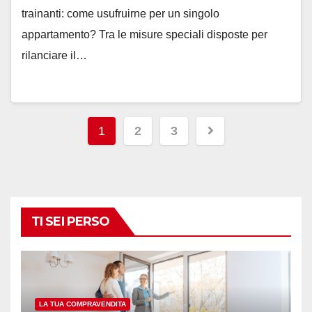
trainanti: come usufruirne per un singolo
appartamento? Tra le misure speciali disposte per
rilanciare il…
Navigazione
1
2
3
articoli
TI SEI PERSO
LA TUA COMPRAVENDITA